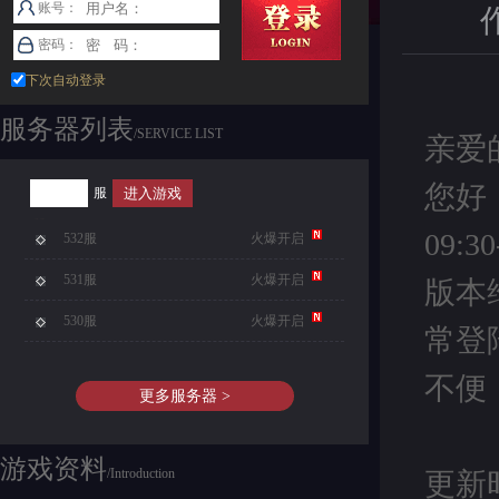
账号：
密码：
下次自动登录
服务器列表
/SERVICE LIST
亲爱
您好
服
09
532服
火爆开启
531服
火爆开启
版本
530服
火爆开启
常登
不便
更多服务器 >
游戏资料
/Introduction
更新时