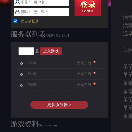
账号：
密码：
活
下次自动登录
活
服务器列表
活
/SERVICE LIST
返
服
532服
火爆开启
单笔
531服
火爆开启
单笔
单笔
530服
火爆开启
单笔
单笔
更多服务器 >
单笔
单笔
游戏资料
/Introduction